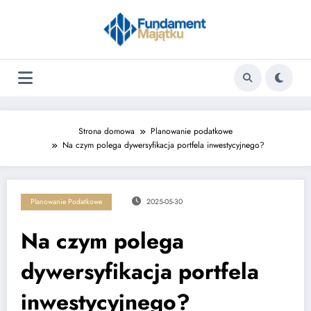
Skip
to
content
Strona domowa
Planowanie podatkowe
Na czym polega dywersyfikacja portfela inwestycyjnego?
Planowanie Podatkowe
2025-05-30
Na czym polega
dywersyfikacja portfela
inwestycyjnego?