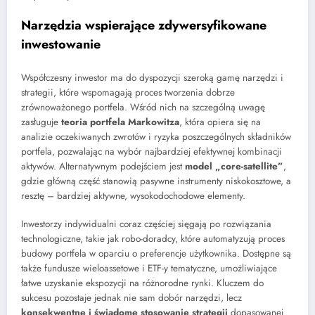
Narzędzia wspierające zdywersyfikowane
inwestowanie
Współczesny inwestor ma do dyspozycji szeroką gamę narzędzi i
strategii, które wspomagają proces tworzenia dobrze
zrównoważonego portfela. Wśród nich na szczególną uwagę
zasługuje
teoria portfela Markowitza
, która opiera się na
analizie oczekiwanych zwrotów i ryzyka poszczególnych składników
portfela, pozwalając na wybór najbardziej efektywnej kombinacji
aktywów. Alternatywnym podejściem jest
model „core-satellite”
,
gdzie główną część stanowią pasywne instrumenty niskokosztowe, a
resztę – bardziej aktywne, wysokodochodowe elementy.
Inwestorzy indywidualni coraz częściej sięgają po rozwiązania
technologiczne, takie jak robo-doradcy, które automatyzują proces
budowy portfela w oparciu o preferencje użytkownika. Dostępne są
także fundusze wieloassetowe i ETF-y tematyczne, umożliwiające
łatwe uzyskanie ekspozycji na różnorodne rynki. Kluczem do
sukcesu pozostaje jednak nie sam dobór narzędzi, lecz
konsekwentne i świadome stosowanie strategii
dopasowanej