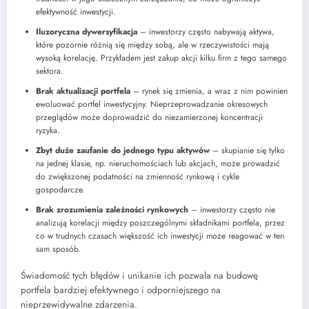
efektywność inwestycji.
Iluzoryczna dywersyfikacja
– inwestorzy często nabywają aktywa,
które pozornie różnią się między sobą, ale w rzeczywistości mają
wysoką korelację. Przykładem jest zakup akcji kilku firm z tego samego
sektora.
Brak aktualizacji portfela
– rynek się zmienia, a wraz z nim powinien
ewoluować portfel inwestycyjny. Nieprzeprowadzanie okresowych
przeglądów może doprowadzić do niezamierzonej koncentracji
ryzyka.
Zbyt duże zaufanie do jednego typu aktywów
– skupianie się tylko
na jednej klasie, np. nieruchomościach lub akcjach, może prowadzić
do zwiększonej podatności na zmienność rynkową i cykle
gospodarcze.
Brak zrozumienia zależności rynkowych
– inwestorzy często nie
analizują korelacji między poszczególnymi składnikami portfela, przez
co w trudnych czasach większość ich inwestycji może reagować w ten
sam sposób.
Świadomość tych błędów i unikanie ich pozwala na budowę
portfela bardziej efektywnego i odporniejszego na
nieprzewidywalne zdarzenia.