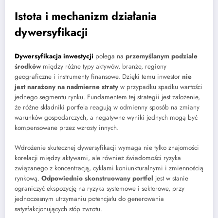
Istota i mechanizm działania
dywersyfikacji
Dywersyfikacja inwestycji
polega na
przemyślanym podziale
środków
między różne typy aktywów, branże, regiony
geograficzne i instrumenty finansowe. Dzięki temu inwestor
nie
jest narażony na nadmierne straty
w przypadku spadku wartości
jednego segmentu rynku. Fundamentem tej strategii jest założenie,
że różne składniki portfela reagują w odmienny sposób na zmiany
warunków gospodarczych, a negatywne wyniki jednych mogą być
kompensowane przez wzrosty innych.
Wdrożenie skutecznej dywersyfikacji wymaga nie tylko znajomości
korelacji między aktywami, ale również świadomości ryzyka
związanego z koncentracją, cyklami koniunkturalnymi i zmiennością
rynkową.
Odpowiednio skonstruowany portfel
jest w stanie
ograniczyć ekspozycję na ryzyka systemowe i sektorowe, przy
jednoczesnym utrzymaniu potencjału do generowania
satysfakcjonujących stóp zwrotu.