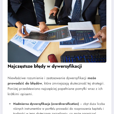
Najczęstsze błędy w dywersyfikacji
Niewłaściwe rozumienie i zastosowanie dywersyfikacji
może
prowadzić do błędów
, które zmniejszają skuteczność tej strategii.
Poniżej przedstawiono najczęściej popełniane pomyłki wraz z ich
krótkimi opisami.
Nadmierna dywersyfikacja (overdiversification)
– zbyt duża liczba
różnych instrumentów w portfelu prowadzi do rozproszenia kapitału i
trudności w jego skutecznym zarządzaniu, co może ograniczyć