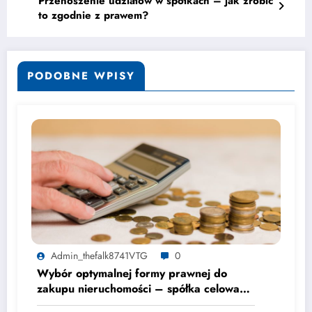
Przenoszenie udziałów w spółkach – jak zrobić
to zgodnie z prawem?
PODOBNE WPISY
Admin_thefalk8741VTG
0
Wybór optymalnej formy prawnej do
zakupu nieruchomości – spółka celowa
czy osoba fizyczna?