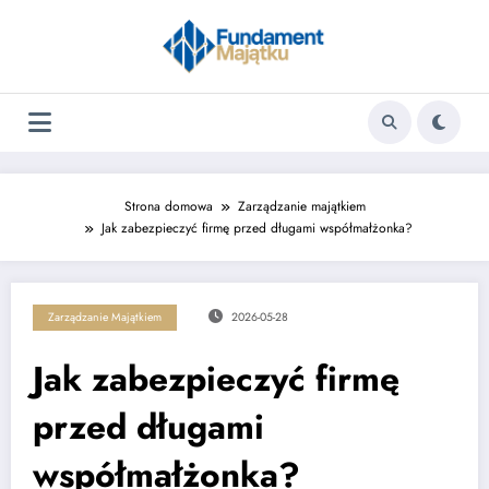
Skip
to
content
Strona domowa
Zarządzanie majątkiem
Jak zabezpieczyć firmę przed długami współmałżonka?
Zarządzanie Majątkiem
2026-05-28
Jak zabezpieczyć firmę
przed długami
współmałżonka?