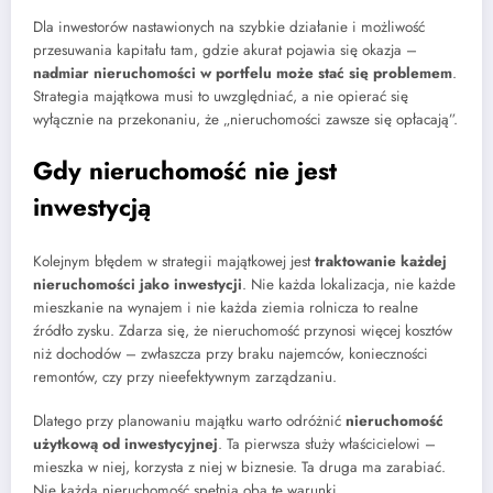
Dla inwestorów nastawionych na szybkie działanie i możliwość
przesuwania kapitału tam, gdzie akurat pojawia się okazja –
nadmiar nieruchomości w portfelu może stać się problemem
.
Strategia majątkowa musi to uwzględniać, a nie opierać się
wyłącznie na przekonaniu, że „nieruchomości zawsze się opłacają”.
Gdy nieruchomość nie jest
inwestycją
Kolejnym błędem w strategii majątkowej jest
traktowanie każdej
nieruchomości jako inwestycji
. Nie każda lokalizacja, nie każde
mieszkanie na wynajem i nie każda ziemia rolnicza to realne
źródło zysku. Zdarza się, że nieruchomość przynosi więcej kosztów
niż dochodów – zwłaszcza przy braku najemców, konieczności
remontów, czy przy nieefektywnym zarządzaniu.
Dlatego przy planowaniu majątku warto odróżnić
nieruchomość
użytkową od inwestycyjnej
. Ta pierwsza służy właścicielowi –
mieszka w niej, korzysta z niej w biznesie. Ta druga ma zarabiać.
Nie każda nieruchomość spełnia oba te warunki.