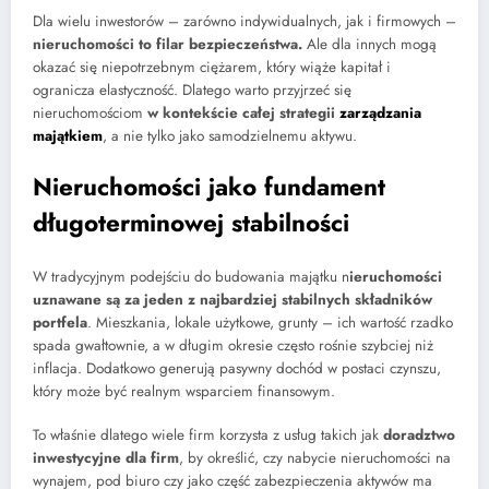
Dla wielu inwestorów – zarówno indywidualnych, jak i firmowych –
nieruchomości to filar bezpieczeństwa.
Ale dla innych mogą
okazać się niepotrzebnym ciężarem, który wiąże kapitał i
ogranicza elastyczność. Dlatego warto przyjrzeć się
nieruchomościom
w kontekście całej strategii
zarządzania
majątkiem
, a nie tylko jako samodzielnemu aktywu.
Nieruchomości jako fundament
długoterminowej stabilności
W tradycyjnym podejściu do budowania majątku n
ieruchomości
uznawane są za jeden z najbardziej stabilnych składników
portfela
. Mieszkania, lokale użytkowe, grunty – ich wartość rzadko
spada gwałtownie, a w długim okresie często rośnie szybciej niż
inflacja. Dodatkowo generują pasywny dochód w postaci czynszu,
który może być realnym wsparciem finansowym.
To właśnie dlatego wiele firm korzysta z usług takich jak
doradztwo
inwestycyjne dla firm
, by określić, czy nabycie nieruchomości na
wynajem, pod biuro czy jako część zabezpieczenia aktywów ma