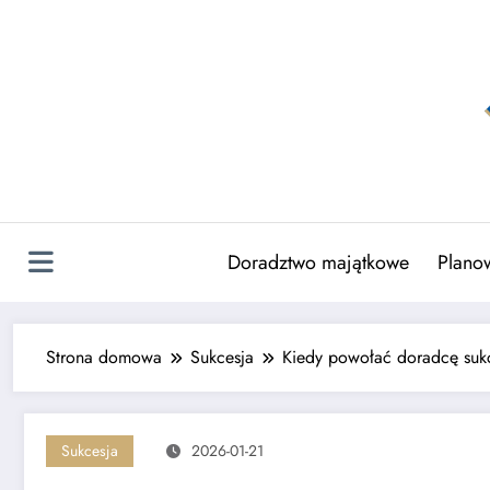
Skip
to
content
Doradztwo majątkowe
Plano
Strona domowa
Sukcesja
Kiedy powołać doradcę sukc
Sukcesja
2026-01-21