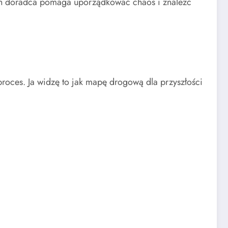
ch doradca pomaga uporządkować chaos i znaleźć
 proces. Ja widzę to jak mapę drogową dla przyszłości