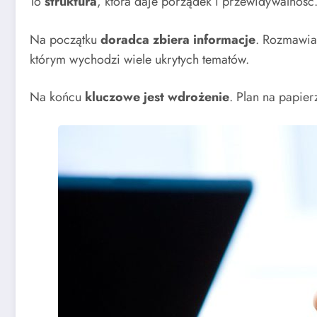
To
struktura
, która daje porządek i przewidywalność
Na początku
doradca zbiera informacje
. Rozmawia 
którym wychodzi wiele ukrytych tematów.
Na końcu
kluczowe jest wdrożenie
. Plan na papier