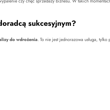
wypalenie czy chęć sprzedaży biznesu. W takich momenta
 doradcą sukcesyjnym?
alizy do wdrożenia
. To nie jest jednorazowa usługa, tylko