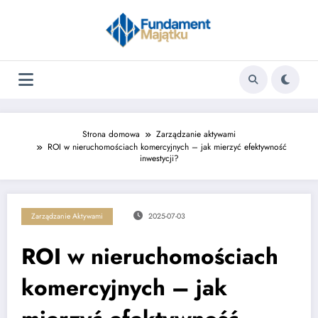
Skip
to
content
Strona domowa
Zarządzanie aktywami
ROI w nieruchomościach komercyjnych – jak mierzyć efektywność
inwestycji?
Zarządzanie Aktywami
2025-07-03
ROI w nieruchomościach
komercyjnych – jak