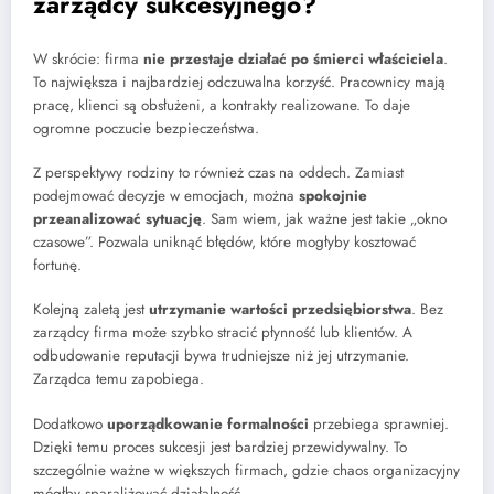
zarządcy sukcesyjnego?
W skrócie: firma
nie przestaje działać po śmierci właściciela
.
To największa i najbardziej odczuwalna korzyść. Pracownicy mają
pracę, klienci są obsłużeni, a kontrakty realizowane. To daje
ogromne poczucie bezpieczeństwa.
Z perspektywy rodziny to również czas na oddech. Zamiast
podejmować decyzje w emocjach, można
spokojnie
przeanalizować sytuację
. Sam wiem, jak ważne jest takie „okno
czasowe”. Pozwala uniknąć błędów, które mogłyby kosztować
fortunę.
Kolejną zaletą jest
utrzymanie wartości przedsiębiorstwa
. Bez
zarządcy firma może szybko stracić płynność lub klientów. A
odbudowanie reputacji bywa trudniejsze niż jej utrzymanie.
Zarządca temu zapobiega.
Dodatkowo
uporządkowanie formalności
przebiega sprawniej.
Dzięki temu proces sukcesji jest bardziej przewidywalny. To
szczególnie ważne w większych firmach, gdzie chaos organizacyjny
mógłby sparaliżować działalność.