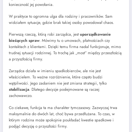
konieczność jej powołania.
W praktyce to ogromna ulga dla rodziny i pracowników. Sam
widziałem sytuacje, gdzie brak takiej osoby powodował chaos.
Pierwszą rzeczą, którą robi zarządca, jest
uporządkowanie
bieżących spraw
. Mówimy tu o umowach, płatnościach czy
kontaktach z klientami. Dzięki temu firma nadal funkcjonuje, mimo
trudnej sytuacji rodzinnej. To trochę jak „most” między przeszłością
a przyszłością firmy.
Zarządca działa w imieniu spadkobierców, ale nie jest
właścicielem. To ważne rozróżnienie, które często budzi
wątpliwości. Jego zadaniem nie jest zmiana strategii, tylko
stabilizacja
. Dlatego decyzje podejmowane są raczej
zachowawczo.
Co ciekawe, funkcja ta ma charakter tymczasowy. Zazwyczaj trwa
maksymalnie do dwóch lat, choć bywa przedłużana. To czas, w
którym rodzina może spokojnie poukładać kwestie spadkowe i
podjąć decyzję o przyszłości firmy.