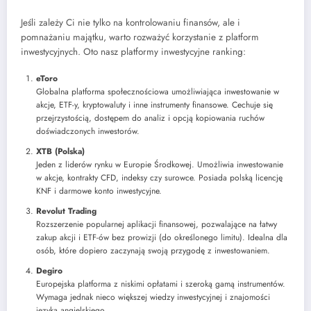
Jeśli zależy Ci nie tylko na kontrolowaniu finansów, ale i
pomnażaniu majątku, warto rozważyć korzystanie z platform
inwestycyjnych. Oto nasz platformy inwestycyjne ranking:
eToro
Globalna platforma społecznościowa umożliwiająca inwestowanie w
akcje, ETF-y, kryptowaluty i inne instrumenty finansowe. Cechuje się
przejrzystością, dostępem do analiz i opcją kopiowania ruchów
doświadczonych inwestorów.
XTB (Polska)
Jeden z liderów rynku w Europie Środkowej. Umożliwia inwestowanie
w akcje, kontrakty CFD, indeksy czy surowce. Posiada polską licencję
KNF i darmowe konto inwestycyjne.
Revolut Trading
Rozszerzenie popularnej aplikacji finansowej, pozwalające na łatwy
zakup akcji i ETF-ów bez prowizji (do określonego limitu). Idealna dla
osób, które dopiero zaczynają swoją przygodę z inwestowaniem.
Degiro
Europejska platforma z niskimi opłatami i szeroką gamą instrumentów.
Wymaga jednak nieco większej wiedzy inwestycyjnej i znajomości
języka angielskiego.