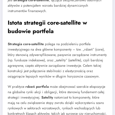
jest
strategia core-satellite
, łącząca bezpieczeństwo stabilnych
aktywów z potencjałem wzrostu bardziej dynamicznych
instrumentów finansowych.
Istota strategii core-satellite w
budowie portfela
Strategia core-satellite
polega na podzieleniu portfela
inwestycyjnego na dwa główne komponenty – tzw. „rdzeń” (core),
który stanowią zdywersyfikowane, pasywnie zarządzane instrumenty
(np. fundusze indeksowe), oraz „satelity” (satellite), czyli bardziej
agresywne, często aktywnie zarządzane inwestycje. Celem takiej
konstrukcji jest połączenie stabilności z elastycznością oraz
osiągnięcie lepszych wyników w długim horyzoncie czasowym.
W praktyce
rdzeń portfela
może obejmować szerokie ekspozycje
na globalne rynki akcji i obligacji, które stanowią fundament całej
strategii inwestycyjnej.
Satelity
natomiast to komponenty, które
mają na celu zwiększenie stopy zwrotu dzięki wykorzystaniu szans
rynkowych w sektorach wzrostowych, rynkach wschodzących lub
konkretnych klasach aktywów, takich jak surowce czy nieruchomości.