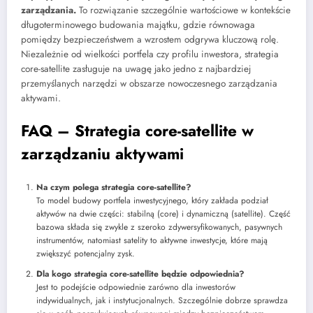
zarządzania.
To rozwiązanie szczególnie wartościowe w kontekście
długoterminowego budowania majątku, gdzie równowaga
pomiędzy bezpieczeństwem a wzrostem odgrywa kluczową rolę.
Niezależnie od wielkości portfela czy profilu inwestora, strategia
core-satellite zasługuje na uwagę jako jedno z najbardziej
przemyślanych narzędzi w obszarze nowoczesnego zarządzania
aktywami.
FAQ – Strategia core-satellite w
zarządzaniu aktywami
Na czym polega strategia core-satellite?
To model budowy portfela inwestycyjnego, który zakłada podział
aktywów na dwie części: stabilną (core) i dynamiczną (satellite). Część
bazowa składa się zwykle z szeroko zdywersyfikowanych, pasywnych
instrumentów, natomiast satelity to aktywne inwestycje, które mają
zwiększyć potencjalny zysk.
Dla kogo strategia core-satellite będzie odpowiednia?
Jest to podejście odpowiednie zarówno dla inwestorów
indywidualnych, jak i instytucjonalnych. Szczególnie dobrze sprawdza