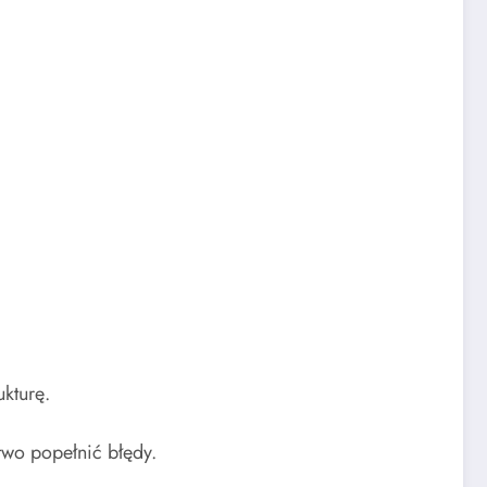
ukturę.
two popełnić błędy.