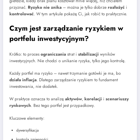
giełdzie, kiedy brak planu kosztował mnie więcej, niż chciałem
przyznać.
Ryzyko nie znika
– można je tylko dobrze
rozłożyć
i
kontrolować
. W tym artykule pokażę Ci, jak robić to praktycznie.
Czym jest zarządzanie ryzykiem w
portfelu inwestycyjnym?
Krótko: to proces
ograniczania
strat i
stabilizacji
wyników
inwestycyjnych. Nie chodzi o unikanie ryzyka, tylko jego kontrolę.
Każdy portfel ma ryzyko – nawet trzymanie gotówki je ma, bo
działa inflacja
. Dlatego zarządzanie ryzykiem to fundament
inwestowania, nie dodatek.
W praktyce oznacza to analizę
aktywów
,
korelacji
i
scenariuszy
rynkowych
. Bez tego portfel jest przypadkowy.
Kluczowe elementy:
dywersyfikacja
kontrola zmienności