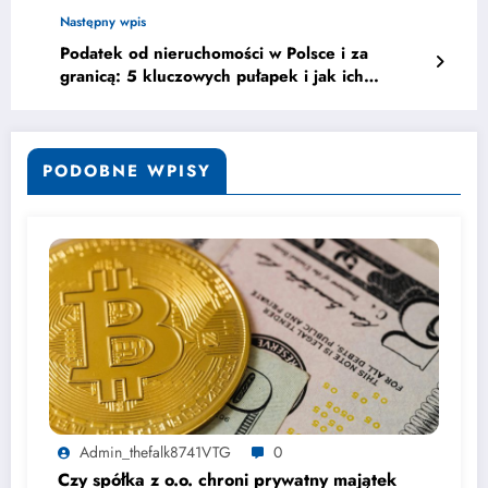
majątkowej firmy
Następny wpis
Podatek od nieruchomości w Polsce i za
granicą: 5 kluczowych pułapek i jak ich
uniknąć
PODOBNE WPISY
Admin_thefalk8741VTG
0
Czy spółka z o.o. chroni prywatny majątek